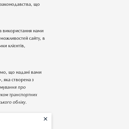
 законодавства, що
та використання нами
можливостей сайту, в
мки клієнтів,
мо, що надані вами
 яка створена з
рмування про
иком транспортних
ського обліку
.
равами, що