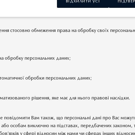
ВІДХИЛИТИ УСІ
ПІДТВЕ
оби правового захисту в разі порушення законодавства про за
ення стосовно обмеження права на обробку своїх персональн
 на обробку персональних даних;
втоматичної обробки персональних даних;
оматизованого рішення, яке має для нього правові наслідки.
е повідомити Вам також, що персональні дані про Вас можут
або особам виключно на підставах, передбачених законом, та
бов’язків у сфері відносин між нами чи сферах інших відноси