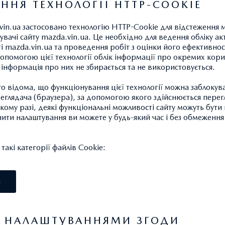
ННЯ ТЕХНОЛОГІЇ HTTP-COOKIE
vin.ua застосовано технологію HTTP-Cookie для відстеження 
 збирання, місцезнаходження своїх персональних даних, мету
увачі сайту mazda.vin.ua. Це необхідно для ведення обліку ак
о місце проживання (перебування) володільця чи розпорядн
ті mazda.vin.ua та проведення робіт з оцінки його ефективнос
опомогою цієї технології облік інформації про окремих кори
овідне доручення щодо отримання цієї інформації уповнова
а інформація про них не збирається та не використовується.
овлених законом;
 відома, що функціонування цієї технології можна заблокув
глядача (браузера), за допомогою якого здійснюється перег
мацію про умови надання доступу до персональних даних, з
такому разі, деякі функціональні можливості сайту можуть бут
нити налаштування ви можете у будь-який час і без обмеження 
 передаються його персональні дані;
акі категорії файлів Cookie:
х персональних даних;
І
іш як за тридцять календарних днів з дня надходження запиту
, відповідь про те, чи обробляються його персональні дані,
ьних даних;
Я НАЛАШТУВАННЯМИ ЗГОДИ