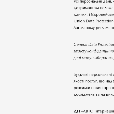
Усі персональні дані,
дотриманням положень
даних». і Європейськ
Union Data Protectio
Загальному регламен
General Data Protecti
захисту конфіденційно
дані можуть збиратися
Будь-які персональні
якості послуг, що над
розсилки новин про н
досліджень та на вик
ДП «АВТО Інтернешнл»