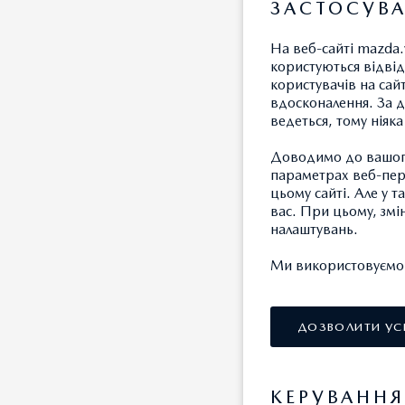
ЗАСТОСУВА
На веб-сайті mazda.
1) знати про джерела
користуються відвід
місцезнаходження аб
користувачів на сай
вдосконалення. За д
даних або дати відп
ведеться, тому ніяк
крім випадків, встан
Доводимо до вашого
параметрах веб-пере
2) отримувати інфор
цьому сайті. Але у 
вас. При цьому, змі
про третіх осіб, яким
налаштувань.
Ми використовуємо т
3) на доступ до свої
ДОЗВОЛИТИ УС
4) отримувати не пізн
передбачених законом
зміст таких персонал
КЕРУВАНН