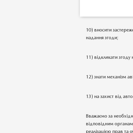
9) застосовувати зас
даних;
10) вносити застереж
надання згоди;
11) відкликати згоду
12) знати механізм а
13) на захист від авт
Вважаємо за необхідн
відповідним органам 
реалізацією прав та о