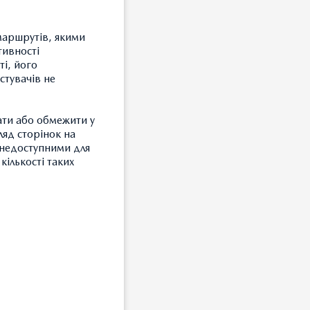
маршрутів, якими
 їх обробки,
тивності
ика персональних
ті, його
стувачів не
женим ним особам,
ати або обмежити у
ляд сторінок на
окрема інформацію
и недоступними для
кількості таких
З
, крім випадків,
 а також отримувати
Т