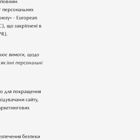
з повним
т персональних
оюзу» - European
), що закріплені в
PR).
влює вимоги, щодо
як їхні персональні
но для покращення
відувачами сайту,
маркетингових
езпечення безпеки