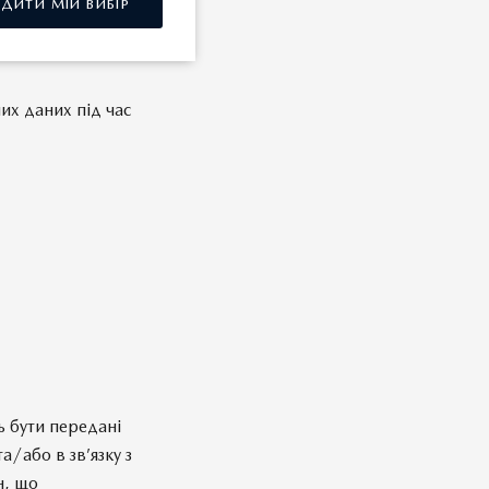
РДИТИ МІЙ ВИБІР
хист персональних
их даних під час
ь бути передані
/або в зв’язку з
н, що