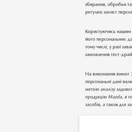
збирання, обробки та
регулює захист персо
Користуючись нашим с
його персональних да
тому числі, у разі зав
замовлення тест-драйв
На виконання вимог 
персональні дані вкл
метою
аналізу задово
продукцію Mazda, в т
засобів, а також для з
Повідомляємо, що Зак
дозволяють Вам: