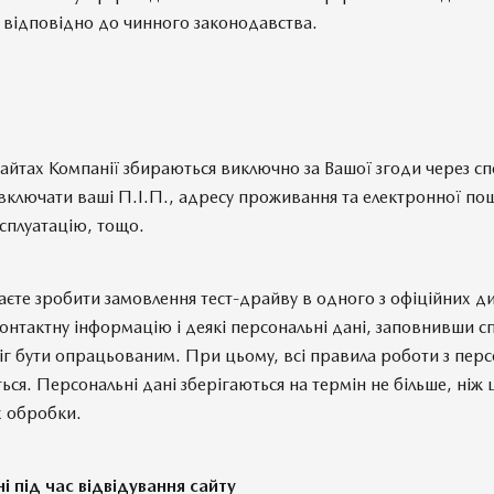
 відповідно до чинного законодавства.
айтах Компанії збираються виключно за Вашої згоди через спе
ключати ваші П.І.П., адресу проживання та електронної пош
ксплуатацію, тощо.
аєте зробити замовлення тест-драйву в одного з офіційних д
онтактну інформацію і деякі персональні дані, заповнивши с
іг бути опрацьованим. При цьому, всі правила роботи з пе
ся. Персональні дані зберігаються на термін не більше, ніж 
х обробки.
ні під час відвідування сайту