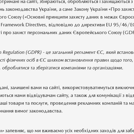
 отримані на сайті, збираються, обробляються і захищаються 
 законодавства України, а саме Закону України «Про захис
ого Союзу («Основні принципи захисту даних в межах Єврос
n Framework Directives, відповідно до директиви EU 95/46/EC
ті про захист персональних даних Європейського Союзу (GD
on Regulation (GDPR) - це загальний регламент ЄС, який встано
сті фізичних осіб в ЄС шляхом встановлення правил щодо того, 
, оброблятися та зберігатися компаніями та організаціями.
 дані, залишені вами на сайті, використовуватимуться виключ
аються нами відвідувачам сайту, а також для комунікації з від
аші товари та послуги, проведення рекламних компаній та 
онання вимог законодавства.
 запевняє, що ми вживаємо усіх необхідних заходів для заб