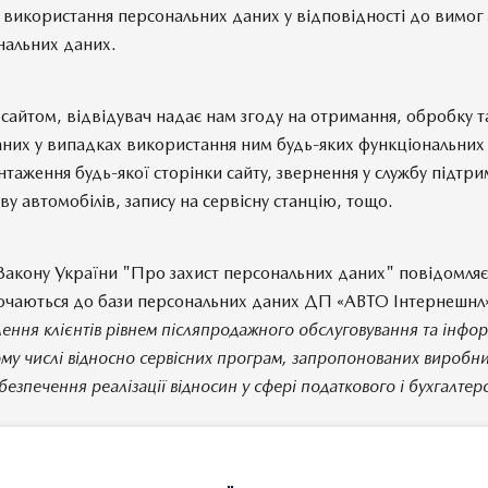
 використання персональних даних у відповідності до вимог
нальних даних.
айтом, відвідувач надає нам згоду на отримання, обробку 
них у випадках використання ним будь-яких функціональних 
антаження будь-якої сторінки сайту, звернення у службу підтри
у автомобілів, запису на сервісну станцію, тощо.
Закону України "Про захист персональних даних" повідомляє
ючаються до бази персональних даних ДП «АВТО Інтернешнл»,
лення клієнтів рівнем післяпродажного обслуговування та інфо
ому числі відносно сервісних програм, запропонованих виробн
абезпечення реалізації відносин у сфері податкового і бухгалтер
он України "Про захист персональних даних" наділяє Вас п