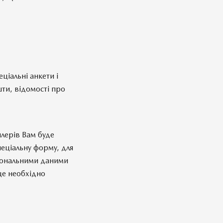
ціальні анкети і
ти, відомості про
илерів Вам буде
пеціальну форму, для
рсональними даними
це необхідно